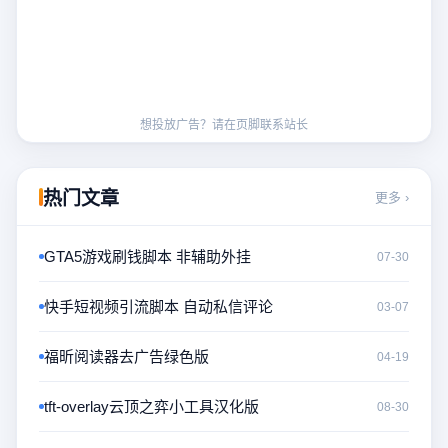
想投放广告？请在页脚联系站长
热门文章
更多 ›
GTA5游戏刷钱脚本 非辅助外挂
07-30
快手短视频引流脚本 自动私信评论
03-07
福昕阅读器去广告绿色版
04-19
tft-overlay云顶之弈小工具汉化版
08-30