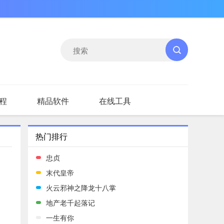
程
精品软件
在线工具
热门排行
忠贞
末代皇帝
火云邪神之降龙十八掌
地产老千起落记
一生有你