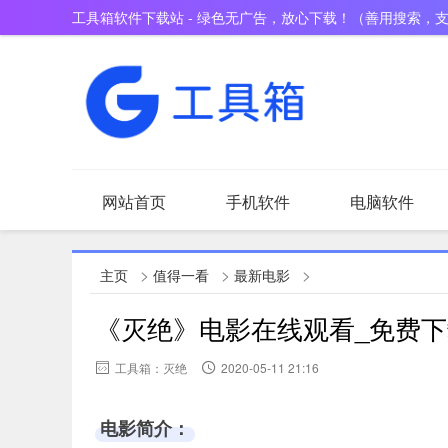
工具箱软件下载站 - 绿色无广告，放心下载！（善用搜索，
网站首页
手机软件
电脑软件
>
>
>
主页
值得一看
最新电影
《灭绝》电影在线观看_免费
工具箱：灭绝
2020-05-11 21:16
电影简介：