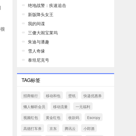
绝地战警：疾速追击
网
新版降头女王
我的间谍
过很
三傻大闹宝莱坞
朱迪与潘趣
雪人奇缘
泰坦尼克号
TAG标签
招商银行
移动和包
壁纸
快递优惠券
懒人畅听会员
移动流量
一元福利
视频红包
黄金红包
收款码
Escrcpy
高德打车券
京东
腾讯云
小郎酒