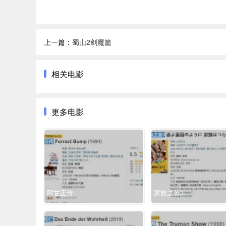
上一篇：
蜀山2剑魔篇
相关电影
更多电影
阿甘正传
家族之苦3