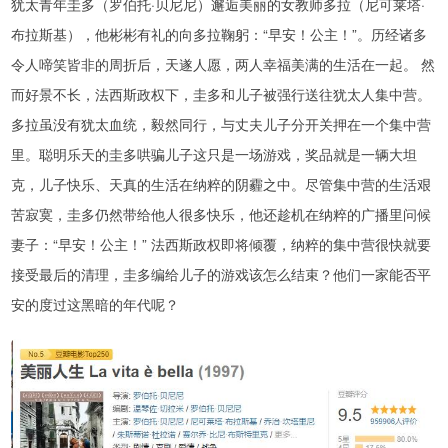
犹太青年圭多（罗伯托·贝尼尼）邂逅美丽的女教师多拉（尼可莱塔·
布拉斯基），他彬彬有礼的向多拉鞠躬：“早安！公主！”。历经诸多
令人啼笑皆非的周折后，天遂人愿，两人幸福美满的生活在一起。 然
而好景不长，法西斯政权下，圭多和儿子被强行送往犹太人集中营。
多拉虽没有犹太血统，毅然同行，与丈夫儿子分开关押在一个集中营
里。聪明乐天的圭多哄骗儿子这只是一场游戏，奖品就是一辆大坦
克，儿子快乐、天真的生活在纳粹的阴霾之中。尽管集中营的生活艰
苦寂寞，圭多仍然带给他人很多快乐，他还趁机在纳粹的广播里问候
妻子：“早安！公主！” 法西斯政权即将倾覆，纳粹的集中营很快就要
接受最后的清理，圭多编给儿子的游戏该怎么结束？他们一家能否平
安的度过这黑暗的年代呢？