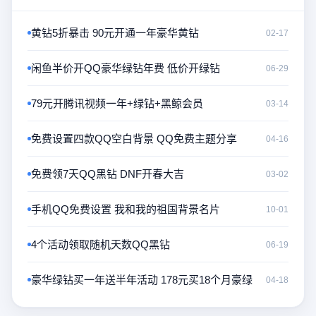
黄钻5折暴击 90元开通一年豪华黄钻
02-17
闲鱼半价开QQ豪华绿钻年费 低价开绿钻
06-29
79元开腾讯视频一年+绿钻+黑鲸会员
03-14
免费设置四款QQ空白背景 QQ免费主题分享
04-16
免费领7天QQ黑钻 DNF开春大吉
03-02
手机QQ免费设置 我和我的祖国背景名片
10-01
4个活动领取随机天数QQ黑钻
06-19
豪华绿钻买一年送半年活动 178元买18个月豪绿
04-18