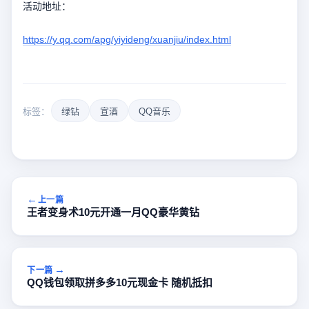
活动地址：
https://y.qq.com/apg/yiyideng/xuanjiu/index.html
标签：
绿钻
宣酒
QQ音乐
上一篇
王者变身术10元开通一月QQ豪华黄钻
下一篇
QQ钱包领取拼多多10元现金卡 随机抵扣