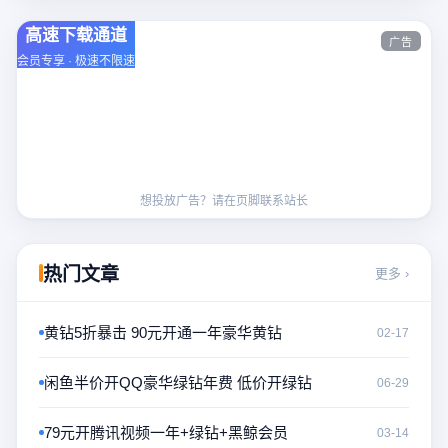
高速下载通道
原创文章投稿
广告
会员专享 · 极速不限速
分享你的经验，赚取稿费
想投放广告？请在页脚联系站长
热门文章
更多 ›
黄钻5折暴击 90元开通一年豪华黄钻
02-17
闲鱼半价开QQ豪华绿钻年费 低价开绿钻
06-29
79元开腾讯视频一年+绿钻+黑鲸会员
03-14