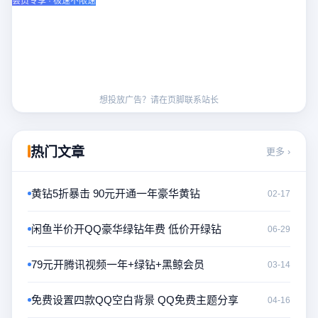
会员专享 · 极速不限速
想投放广告？请在页脚联系站长
热门文章
更多 ›
黄钻5折暴击 90元开通一年豪华黄钻
02-17
闲鱼半价开QQ豪华绿钻年费 低价开绿钻
06-29
79元开腾讯视频一年+绿钻+黑鲸会员
03-14
免费设置四款QQ空白背景 QQ免费主题分享
04-16